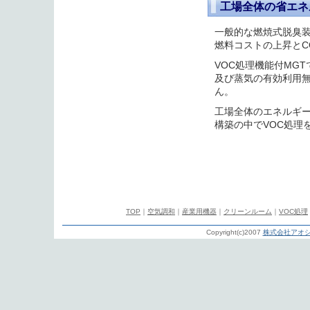
工場全体の省エネ
一般的な燃焼式脱臭
燃料コストの上昇とC
VOC処理機能付MG
及び蒸気の有効利用
ん。
工場全体のエネルギ
構築の中でVOC処理
TOP
｜
空気調和
｜
産業用機器
｜
クリーンルーム
｜
VOC処理
Copyright(c)2007
株式会社アオシ