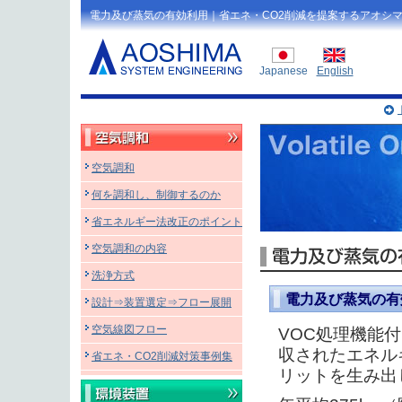
電力及び蒸気の有効利用｜省エネ・CO2削減を提案するアオシ
Japanese
English
空気調和
何を調和し、制御するのか
省エネルギー法改正のポイント
空気調和の内容
洗浄方式
電力及び蒸気の有
設計⇒装置選定⇒フロー展開
空気線図フロー
VOC処理機能
収されたエネル
省エネ・CO2削減対策事例集
リットを生み出