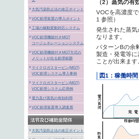
文
（2）蒸気の有
大気汚染防止法の改正ポイント
VOCを高濃度
1 参照）
VOC処理装置の導入ポイント
工場の稼動変動対応システム
発生された蒸気
なります。
VOC処理機能付きMGT
コージェネレーションシステム
パターンBの余
VOC処理機能付きMGT方式の
製造・発電等に
メリットが出る処理範囲
ことが出来ます
マイクロガスタービン(MGT)
VOC処理システム導入事例
図1：稼働時
マイクロガスタービン(MGT)
VOC処理システム応用例
電力及び蒸気の有効利用
VOC処理装置導入調査票
大気汚染防止法の改正ポイント