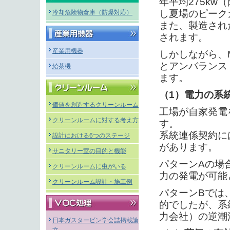
年平均275k
し夏場のピーク
冷却危険物倉庫（防爆対応）
また、製造され
されます。
産業用機器
しかしながら、
とアンバランス
給茶機
ます。
（1）電力の系
価値を創造するクリーンルーム
工場が自家発電
クリーンルームに対する考え方
す。
系統連係契約に
設計における6つのステージ
があります。
サニタリー室の目的と機能
パターンAの場
クリーンルームに虫がいる
力の発電が可能
クリーンルーム設計・施工例
パターンBでは
的でしたが、系
力会社）の逆潮
日本ガスタービン学会誌掲載論