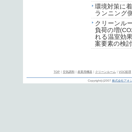
環境対策に
ランニング
クリーンル
負荷の増(C
れる温室効果
案要素の検
TOP
｜
空気調和
｜
産業用機器
｜
クリーンルーム
｜
VOC処理
Copyright(c)2007
株式会社アオシ