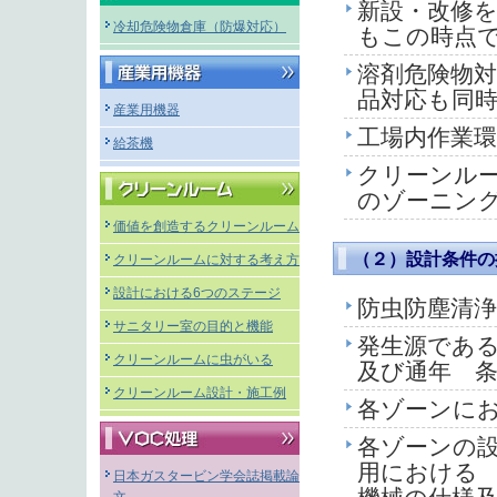
新設・改修
冷却危険物倉庫（防爆対応）
もこの時点
溶剤危険物
品対応も同
産業用機器
工場内作業
給茶機
クリーンルー
のゾーニン
価値を創造するクリーンルーム
（２）設計条件の
クリーンルームに対する考え方
設計における6つのステージ
防虫防塵清
サニタリー室の目的と機能
発生源である
クリーンルームに虫がいる
及び通年 
クリーンルーム設計・施工例
各ゾーンに
各ゾーンの
用における
日本ガスタービン学会誌掲載論