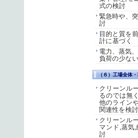
式の検討
緊急時や、
討
目的と質を
計に基づく
電力、蒸気
負荷の少な
（６）工場全体・
クリーンル
るのでは無
他のライン
関連性を検
クリーンルー
マンド,蒸気
討