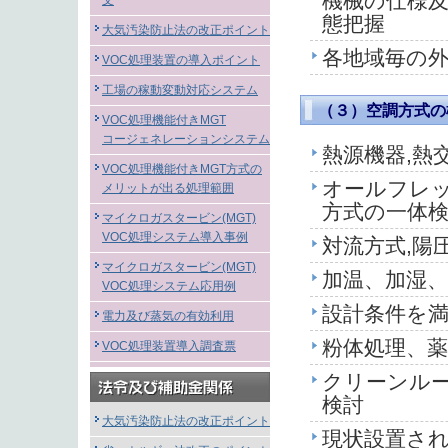
機械の仕様
文
態把握
大気汚染防止法の改正ポイント
各地域毎の
VOC処理装置の導入ポイント
工場の稼動変動対応システム
（３）空調方式の
VOC処理機能付きMGT
コージェネレーションシステム
熱源機器,熱
VOC処理機能付きMGT方式の
オールフレッ
メリットが出る処理範囲
方式の一体
マイクロガスタービン(MGT)
VOC処理システム導入事例
対流方式,陽
マイクロガスタービン(MGT)
加温、加湿
VOC処理システム応用例
設計条件を満
電力及び蒸気の有効利用
粉体処理、
VOC処理装置導入調査票
クリーンル
検討
大気汚染防止法の改正ポイント
現状設置され