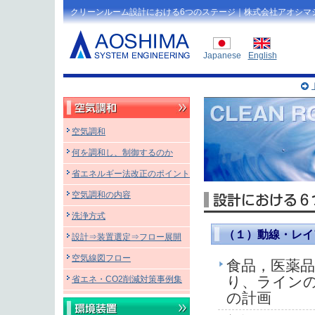
クリーンルーム設計における6つのステージ｜株式会社アオシマ
Japanese
English
空気調和
何を調和し、制御するのか
省エネルギー法改正のポイント
空気調和の内容
洗浄方式
（１）動線・レイ
設計⇒装置選定⇒フロー展開
空気線図フロー
食品，医薬
り、ライン
省エネ・CO2削減対策事例集
の計画