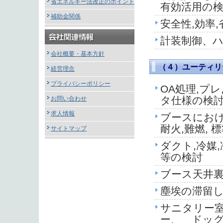
省エネルギー法改正のポイント
有効活用の
補助金関係
安全性,効率
計装制御、
会社概要・基本方針
（４）ユーティリ
経営理念
プライバシーポリシー
OA処理,プレ,
タ仕様の検
お問い合わせ
求人情報
ブースにおけ
耐火,難燃, 
サイトマップ
ダクト,冷媒
等の検討
ブース天井
塵埃の滞留
サニタリー
ー、 ドッ