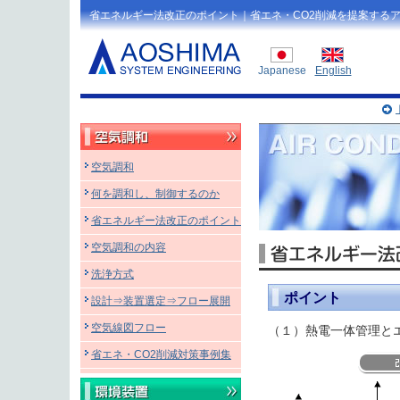
省エネルギー法改正のポイント｜省エネ・CO2削減を提案する
Japanese
English
空気調和
何を調和し、制御するのか
省エネルギー法改正のポイント
空気調和の内容
洗浄方式
ポイント
設計⇒装置選定⇒フロー展開
空気線図フロー
（１）熱電一体管理と
省エネ・CO2削減対策事例集