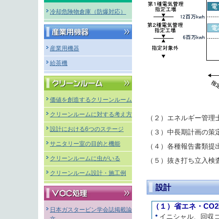
冷却危険物倉庫（防爆対応）
産業用機器
給茶機
価値を創造するクリーンルーム
クリーンルームに対する考え方
（２）エネルギー管理
設計における6つのステージ
（３）中長期計画の策
サニタリー室の目的と機能
（４）各種報告書類提
クリーンルームに虫がいる
（５）抜き打ち立入検
クリーンルーム設計・施工例
設計
（１）省エネ・CO
日本ガスタービン学会誌掲載論
イニシャル、回収