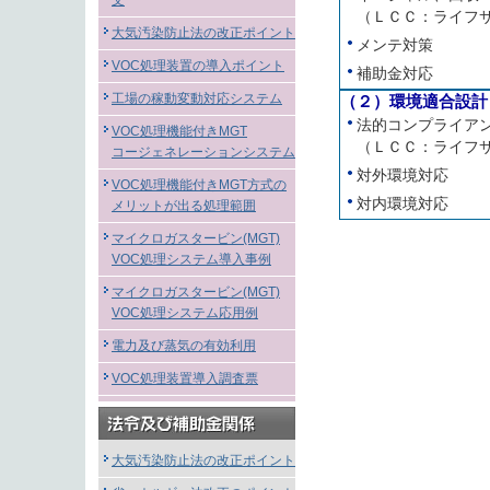
文
（ＬＣＣ：ライフ
大気汚染防止法の改正ポイント
メンテ対策
VOC処理装置の導入ポイント
補助金対応
工場の稼動変動対応システム
（２）環境適合設計
法的コンプライア
VOC処理機能付きMGT
（ＬＣＣ：ライフ
コージェネレーションシステム
対外環境対応
VOC処理機能付きMGT方式の
対内環境対応
メリットが出る処理範囲
マイクロガスタービン(MGT)
VOC処理システム導入事例
マイクロガスタービン(MGT)
VOC処理システム応用例
電力及び蒸気の有効利用
VOC処理装置導入調査票
大気汚染防止法の改正ポイント