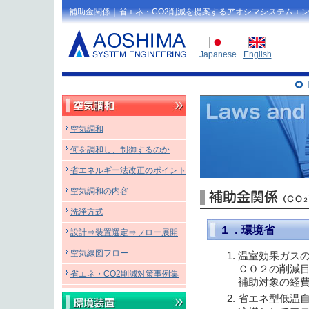
補助金関係｜省エネ・CO2削減を提案するアオシマシステムエ
Japanese
English
空気調和
何を調和し、制御するのか
省エネルギー法改正のポイント
空気調和の内容
洗浄方式
１．環境省
設計⇒装置選定⇒フロー展開
空気線図フロー
温室効果ガス
ＣＯ２の削減
省エネ・CO2削減対策事例集
補助対象の経
省エネ型低温