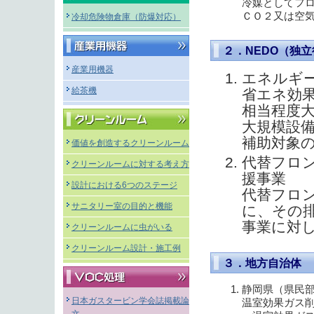
冷媒としてフ
ＣＯ２又は空
冷却危険物倉庫（防爆対応）
２．NEDO（独
産業用機器
エネルギ
給茶機
省エネ効
相当程度
大規模設
補助対象
価値を創造するクリーンルーム
代替フロ
クリーンルームに対する考え方
援事業
設計における6つのステージ
代替フロ
サニタリー室の目的と機能
に、その
事業に対
クリーンルームに虫がいる
クリーンルーム設計・施工例
３．地方自治体
静岡県（県
日本ガスタービン学会誌掲載論
温室効果ガス